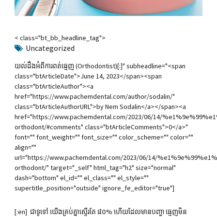
< class="bt_bb_headline_tag">
Uncategorized
យល់ដឹងអំពីការពត់ធ្មេញ (Orthodontist)[:]" subheadline="<span
class="btArticleDate">June 14, 2023</span><span
class="btArticleAuthor"><a
href="https://www.pachemdental.com/author/sodalin/"
class="btArticleAuthorURL">by Nem Sodalin</a></span><a
href="https://www.pachemdental.com/2023/06/14/%e
orthodont/#comments" class="btArticleComments">0</a>"
font="" font_weight="" font_size="" color_scheme="" color=""
align=""
url="https://www.pachemdental.com/2023/06/14/%e1
orthodont/" target="_self" html_tag="h2" size="normal"
dash="bottom" el_id="" el_class="" el_style=""
supertitle_position="outside" ignore_fe_editor="true"]
[:en] ជាទូទៅ យើងគ្រប់គ្នាស្ទើរតែ ៨០% ហើយដែលមានបញ្ហា ធ្មេញមិន