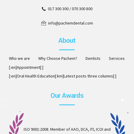
017 300 300 / 070 300 800
info@pachemdental.com
About
Who we are
Why Choose Pachem?
Dentists
Services
[:en]Appointment[:]
[:en]Oral Health Education[:km]Latest posts three columns[:]
Our Awards
ISO 9001:2008. Member of AAO, DCA, ITI, ICOI and