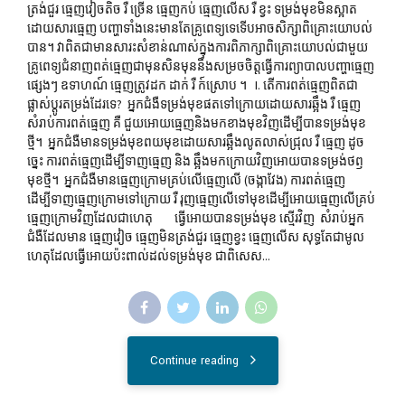
ត្រង់ជួរ ធ្មេញវៀចតិច រឺ ច្រើន ធ្មេញកប់ ធ្មេញលើស រឺ ខ្វះ ទម្រង់មុខមិនស្អាត
ដោយសារធ្មេញ បញ្ហាទាំងនេះមានតែគ្រូពេទ្យទេទើបអាចសិក្សាពិគ្រោះយោបល់
បាន។ វាពិតជាមានសារះសំខាន់ណាស់ក្នុងការពិភាក្សាពិគ្រោះយោបល់ជាមួយ
គ្រូពេទ្យជំនាញពត់ធ្មេញជាមុនសិនមុននឹងសម្រចចិត្តធ្វើការព្យាបាលបញ្ហាធ្មេញ
ផ្សេងៗ ឧទាហណ៍ ធ្មេញត្រូវដក ដាក់ រឺ ក៍ស្រោប ។ I. តើការពត់ធ្មេញពិតជា
ផ្លាស់ប្ដូរតម្រង់ដែរទេ? អ្នកជំងឺទម្រង់មុខផតទៅក្រោយដោយសារឆ្អឹង រឺ ធ្មេញ
សំរាប់ការពត់ធ្មេញ គឺ ជួយអោយធ្មេញនិងមកខាងមុខវិញដើម្បីបានទម្រង់មុខ
ថ្មី។ អ្នកជំងឺមានទម្រង់មុខពយមុខដោយសារឆ្អឹងលូតលាស់ជ្រុល រឺ ធ្មេញ ដូច
ច្នេះ ការពត់ធ្មេញដើម្បីទាញធ្មេញ និង ឆ្អឹងមកក្រោយវិញអោយបានទម្រង់ថឭ
មុខថ្មី។ អ្នកជំងឺមានធ្មេញក្រោមគ្រប់លើធ្មេញលើ (ចង្កាវែង) ការពត់ធ្មេញ
ដើម្បីទាញធ្មេញក្រោមទៅក្រោយ រឺ រុញធ្មេញលើទៅមុខដើម្បីអោយធ្មេញលើគ្រប់
ធ្មេញក្រោមវិញដែលជាហេតុ ធ្វើអោយបានទម្រង់មុខ ស្មើរវិញ សំរាប់អ្នក
ជំងឺដែលមាន ធ្មេញវៀច ធ្មេញមិនត្រង់ជួរ ធ្មេញខ្វះ ធ្មេញលើស សុទ្ធតែជាមូល
ហេតុដែលធ្វើអោយប៉ះពាល់ដល់ទម្រង់មុខ ជាពិសេស...
Continue reading