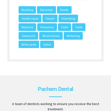
Brushing
Extraction
Health
Health issues
Hearth
Interesting
Medicine
Prevention
Teeth
Tooth
Toothache
What to know
Whitening
White spots
Xylitol
Pachem Dental
A team of dentists working to ensure you receive the best
treatment.