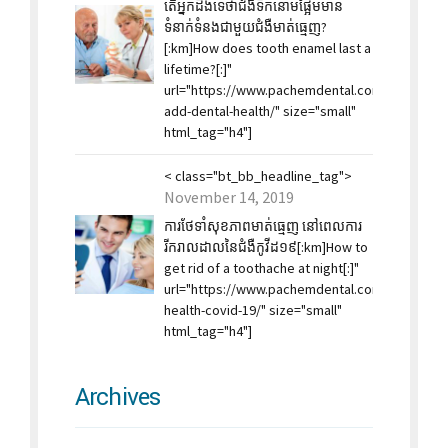
តើអ្នកដឹងទេថាជំងឺទឹកនោមផ្អែមមាន
ទំនាក់ទំនងជាមួយជំងឺមាត់ធ្មេញ?
[:km]How does tooth enamel last a
lifetime?[:]"
url="https://www.pachemdental.com/2019/11/2
add-dental-health/" size="small"
html_tag="h4"]
< class="bt_bb_headline_tag">
November 14, 2019
ការថែទាំសុខភាពមាត់ធ្មេញ នៅពេលការ
រីករាលដាលនៃជំងឺកូវីដ១៩[:km]How to
get rid of a toothache at night[:]"
url="https://www.pachemdental.com/2019/11/14
health-covid-19/" size="small"
html_tag="h4"]
Archives