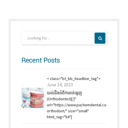
Recent Posts
< class="bt_bb_headline_tag">
June 14, 2023
យល់ដឹងអំពីការពត់ធ្មេញ
(Orthodontist)[:]"
url="https://www.pachemdental.co
orthodont/" size="small"
html_tag="h4"]