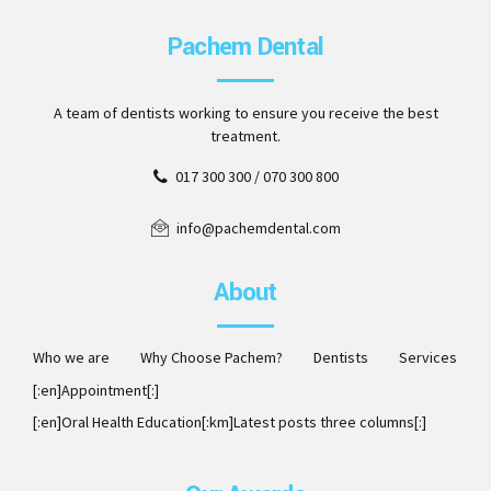
Pachem Dental
A team of dentists working to ensure you receive the best
treatment.
017 300 300 / 070 300 800
info@pachemdental.com
About
Who we are
Why Choose Pachem?
Dentists
Services
[:en]Appointment[:]
[:en]Oral Health Education[:km]Latest posts three columns[:]