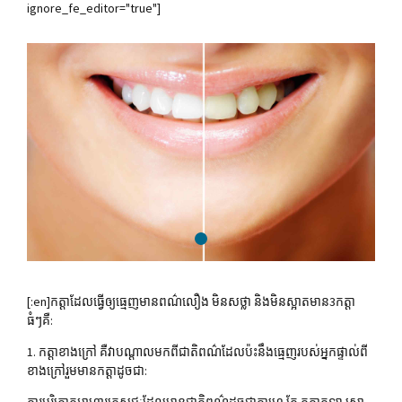
ignore_fe_editor="true"]
[:en]កត្តា​ដែល​ធ្វើឲ្យ​ធ្មេញ​មាន​ពណ៌​លឿង​ មិនសថ្លា​ និងមិ​នស្អាត​មាន3កត្តា​
ធំៗគឺ:
1.​ កត្តា​ខាងក្រៅ​ គឺវាបណ្តាលមកពីជាតិ​ពណ៌​ដែលប៉ះនឹងធ្មេញរបស់អ្នកផ្ទាល់ពី
ខាងក្រៅ​រួមមាន​កត្តា​ដូចជា:
ការបរិភោគអាហារភេសជ្ជៈ​ដែលមានជាតិ​ពណ៌​ដូចជាកាហ្វេ​ តែ​ កូកាកូឡា​ ស្រា​