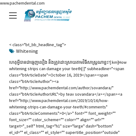
www.pachemdental.com
< class="bt_bb_headline_tag">
Whitening
ហេតុអ្វីបានជាធ្មេញលឿង នឹងត្រូវដោះស្រាយតាមវិធីសាស្រ្តណាខ្លះ?[:km]How
whitening strips can damage your teeth[:]" subheadline="<span
class="btArticleDate">October 16, 2019</span><span
class="btArticleAuthor"><a
href="http://www.pachemdental.com/author/sovandara/"
class="btArticleAuthorURL">by teav sovandara</a></span><a
href="http://www.pachemdental.com/2019/10/16/how-
whitening-strips-can-damage-your-teeth/#comments"
class="btArticleComments">0</a>" font="" font_weight=""
font_size="" color_scheme="" color="" align="" url=""
target="_self" html_tag="h1" size="large" dash="bottom"
el_id="" el_class="" el_style="" supertitle_position="outside"