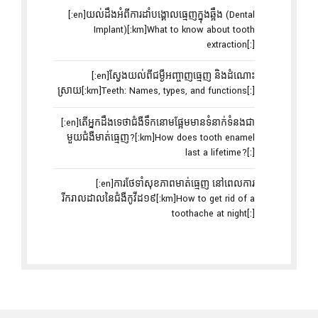
[:en]យល់ដឹងអំពីការដាំបង្គោលធ្មេញក្នុងឆ្អឹង (Dental
Implant)[:km]What to know about tooth
extraction[:]
[:en]ស្វែងយល់ពីជម្ងឺអញ្ចាញធ្មេញ និងដំណោះ
ស្រាយ[:km]Teeth: Names, types, and functions[:]
[:en]តើអ្នកដឹងទេថាជំងឺទឹកនោមផ្អែមមានទំនាក់ទំនងជា
មួយជំងឺមាត់ធ្មេញ?[:km]How does tooth enamel
last a lifetime?[:]
[:en]ការថែទាំសុខភាពមាត់ធ្មេញ នៅពេលការ
រីករាលដាលនៃជំងឺកូវីដ១៩[:km]How to get rid of a
toothache at night[:]