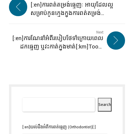
[:en]ការពត់តម្រង់ធ្មេញៈ អាយុដែលល្អ
សម្រាប់កូនក្មេងក្នុងការពត់តម្រង់
ធ្មេញ[:km]Health benefits of baking
soda and lemon juice[:]
Next
[:en]ការណែនាំអំពីរបៀបថែទាំក្រោយពេល
ដកធ្មេញ ឬវះកាត់ក្នុងមាត់[:km]Tooth
extraction aftercare: A how-to
guide[:]
Search
[:en]យល់ដឹងអំពីការពត់ធ្មេញ (Orthodontist)[:]