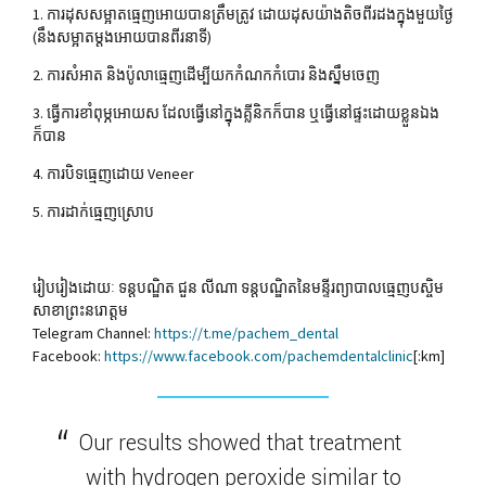
1.​ ការដុសសម្អាតធ្មេញអោយបានត្រឹមត្រូវ ដោយដុសយ៉ាងតិចពីរដងក្នុងមួយថ្ងៃ
(នឹងសម្អាតម្តងអោយបានពីរនាទី)
2. ការសំអាត និង
ប៉ូលា
ធ្មេញ
ដើម្បី
យកកំណក
កំបោរ
និង
ស្នឹម
ចេញ
3.​
ធ្វើ
ការ
ខាំពុម្ភអោយ
ស
​
ដែល
ធ្វើ
នៅ
ក្នុង
គ្លីនិក
ក៏បាន
​
ឬធ្វើ
នៅ
ផ្ទះ
ដោយ
ខ្លួនឯង
ក៏បាន
4.​
ការបិទ
ធ្មេញ
ដោយ
​ Veneer
5.​
ការដាក់
ធ្មេញ
ស្រោប
រៀបរៀងដោយៈ ទន្តបណ្ឌិត ជួន លីណា ទន្តបណ្ឌិតនៃមន្ទីរព្យាបាលធ្មេញបស្ចិម
សាខាព្រះនរោត្តម
Telegram Channel:
https://t.me/pachem_dental
Facebook:
https://www.facebook.com/pachemdentalclinic
[:km]
Our results showed that treatment
with hydrogen peroxide similar to