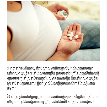
3.​
កត្តាទាក់ទងនឹងអាយុ
គឺវា
បណ្តាល
មកពីការផ្លាស់ប្តូរពណ៌ធ្មេញរបស់អ្នក
នៅពេលអាយុច្រើន។
នៅ
ពេលអាយុ
ច្រើន
​
ស្រទាប់
ខាង
ក្រៅ
នៃ
ធ្មេញ
សឹកដែល
ធ្វើ
ឲ្យ
លេចចេញ
នៅ
ស្រទាប់
ខាង
ក្នុង
ដែលមាន
ពណ៌
លឿង
​
និង
នៅ
ពេល
អាយុ
ច្រើន
ស្រទាប់
ខាង
ក្នុង
មាន
ការ
ឡើង
កម្រាស់
ដែល
ធ្វើឲ្យ
មាន
ពណ៌
កាន់
តែ
លឿង
ជាង
ធម្មតា
។
វិធីសាស្ត្រ
ក្នុង
ការ
កែប្រែ
ធ្មេញ
អោយ
មាន
ពណ៌
សថ្លា
ស្អាតមកវិញគឺវា
អាស្រ័យ
ទៅ
លើមូលហេតុដែលបង្ករអោយធ្មេញប្រែ
ពណ៌
ដែល
វិធីសាស្ត្រ
នោះមានដូចជា
: