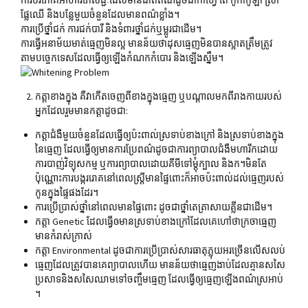
ផ្លែឈើ​ និងបន្លែមួយចំនួនដែលមាន​ពណ៌​ខ្លាំង។
ការប្រើថ្នាំជក់​ ការជក់បារី​ និងទំពារថ្នាំជក់ឬម្លូរជាដើម។
ការ​ធ្វើ​អនាម័យមាត់ធ្មេញមិនល្អ មានន័យ​ថា​ដុស​ធ្មេញ​មិនបានស្អាតត្រឹមត្រូវ
តាម​បច្ចេកទេស​ដែល​ធ្វើឲ្យ​ឡើង​កំណក​កំបោរ និងឡើង​ស្នឹម​។
កត្តាខាងក្នុង​ គឺវាកើតចេញពីខាងក្នុងធ្មេញ ឬបណ្តាលមកពីរាងកាយរបស់
អ្នកដែលរួមមាន​កត្តា​ដូចជា:
កត្តា​ជំងឺ​មួយចំនួន​ដែល​ធ្វើឲ្យ​ប៉ះពាល់​ស្រទាប់​ខាងក្រៅ​ និង​ស្រទាប់​ខាង​ក្នុង
នៃ​ធ្មេញ ​ដែល​ធ្វើឲ្យ​មានការ​ប្រែ​ពណ៌​ដូចជាការ​ព្យាបាលជំងឺមហារីក​ដោយ​
ការ​បាញ់​វិទ្យុ​សកម្ម ឬការព្យាបាលដោយគីមី​ទៅ​ម្តុំ​ក្បាល ​និង​ក។មិនតែ
ប៉ុណ្ណោះការបង្កររោគ​នៅពេល​ស្រ្តី​មាន​ផ្ទៃ​ពោះ​ក៏​អាច​ប៉ះ​ពាល់​ដល់​ធ្មេញ​របស់​
កូន​ក្នុង​ផ្ទៃ​ផងដែរ។
ការប្រើ​ប្រាស់​ថ្នាំ​នៅ​ពេលមាន​ផ្ទៃ​ពោះ​ ដូចជា​ថ្នាំ​តេត្រាសាយគ្លីនជាដើម។
កត្តា​ Genetic​ ដែល​ធ្វើឲមាន​ស្រទាប់​ខាងក្រៅ​ដែល​គេហៅថា​ក្រចាធ្មេញ
មាន​កំរាស់​ក្រាស់
កត្តា​ Environmental​ ដូចជាការ​ប្រើ​ប្រាស់​សារធាតុ​ភ្លុយអរច្រើន​លើសលប់
ធ្មេញ​ដែល​ត្រូវបានគេព្យាបាលហើយ​ មានន័យ​ថា​ធ្មេញ​ងាប់ដែល​គ្មាន​សសៃ​
ប្រសាទ​និង​សសៃ​ឈាមទៅ​ចញ្ចឹម​ធ្មេញ​ ដែល​ធ្វើឲ្យ​ធ្មេញ​ឡើងពណ៌​ស្រអាប់​
។